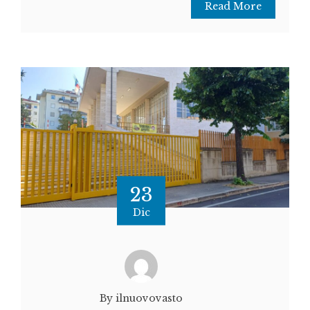
Read More
23
Dic
By ilnuovovasto