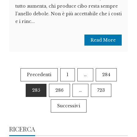
tutto aumenta, chi produce cibo resta sempre
l’anello debole. Non è più accettabile che i costi
e i rinc...
Read More
Paginazione
Precedenti
1
…
284
degli
285
286
…
723
articoli
Successivi
RICERCA