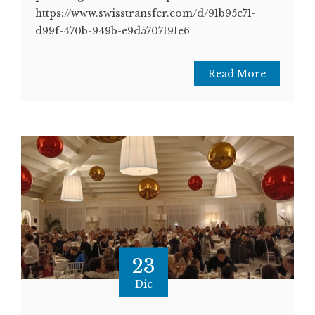
https://www.swisstransfer.com/d/91b95c71-
d99f-470b-949b-e9d5707191e6
Read More
23
Dic