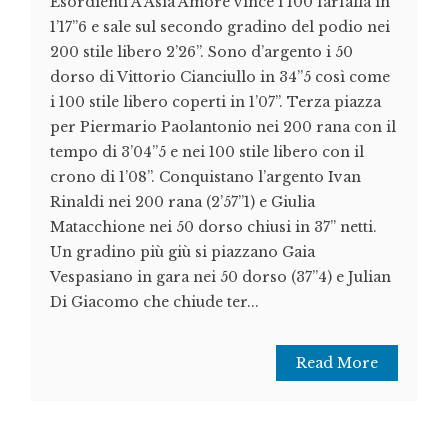
Esordienti A Asia Amore vince i 100 farfalla in
1’17’’6 e sale sul secondo gradino del podio nei
200 stile libero 2’26’’. Sono d’argento i 50
dorso di Vittorio Cianciullo in 34’’5 così come
i 100 stile libero coperti in 1’07’’. Terza piazza
per Piermario Paolantonio nei 200 rana con il
tempo di 3’04’’5 e nei 100 stile libero con il
crono di 1’08’’. Conquistano l’argento Ivan
Rinaldi nei 200 rana (2’57’’1) e Giulia
Matacchione nei 50 dorso chiusi in 37’’ netti.
Un gradino più giù si piazzano Gaia
Vespasiano in gara nei 50 dorso (37’’4) e Julian
Di Giacomo che chiude ter...
Read More