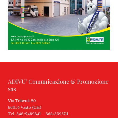
ADIVU’ Comunicazione & Promozione
sas
Via Tobruk 20
66054 Vasto (CH)
Tel. 348/2489341 – 368/3395711