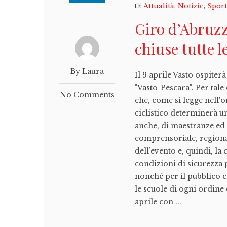
Attualità
,
Notizie
,
Spor
Giro d’Abruzzo
chiuse tutte l
By Laura
Il 9 aprile Vasto ospite
"Vasto-Pescara". Per tal
No Comments
che, come si legge nell'
ciclistico determinerà u
anche, di maestranze ed 
comprensoriale, regional
dell’evento e, quindi, la
condizioni di sicurezza p
nonché per il pubblico ch
le scuole di ogni ordine
aprile con ...