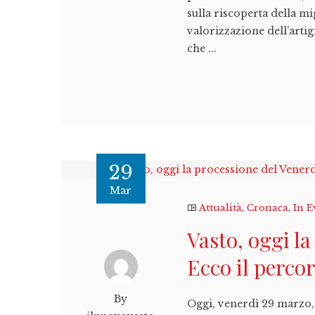
sulla riscoperta della m
valorizzazione dell’artigi
che ...
29
Mar
Attualità
,
Cronaca
,
In E
Vasto, oggi l
Ecco il perco
By
Oggi, venerdì 29 marzo, 