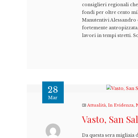
consiglieri regionali c
fondi per oltre cento mil
Manutentivi Alessandro d
fortemente antropizzata.
lavori in tempi stretti. So
28
Mar
Attualità
,
In Evidenza
,
Vasto, San Sal
Da questa sera migliaia 