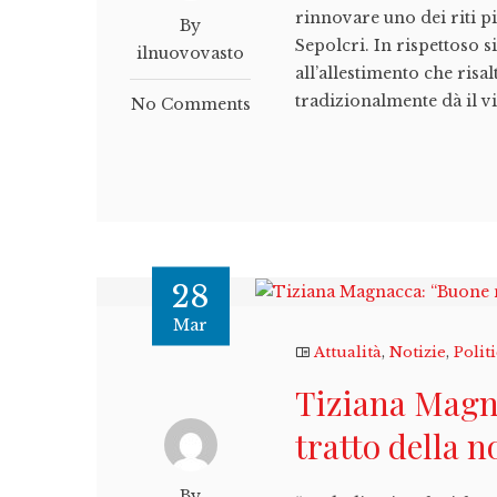
rinnovare uno dei riti più
By
Sepolcri. In rispettoso 
ilnuovovasto
all’allestimento che risa
tradizionalmente dà il vi
No Comments
28
Mar
Attualità
,
Notizie
,
Polit
Tiziana Magna
tratto della n
By