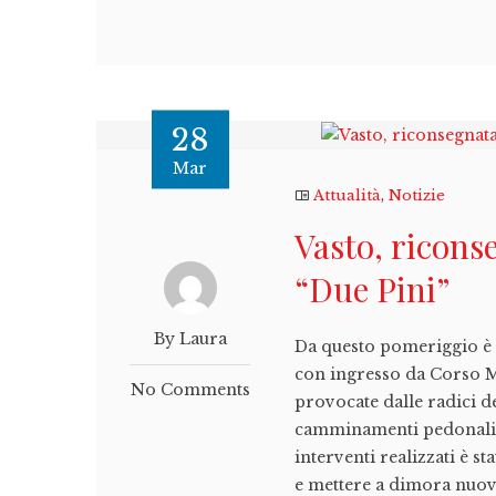
28
Mar
Attualità
,
Notizie
Vasto, riconse
“Due Pini”
By Laura
Da questo pomeriggio è st
con ingresso da Corso Ma
No Comments
provocate dalle radici d
camminamenti pedonali e
interventi realizzati è st
e mettere a dimora nuov