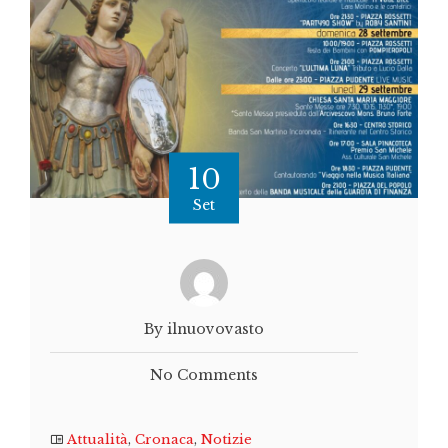
10
Set
By ilnuovovasto
No Comments
Attualità
,
Cronaca
,
Notizie