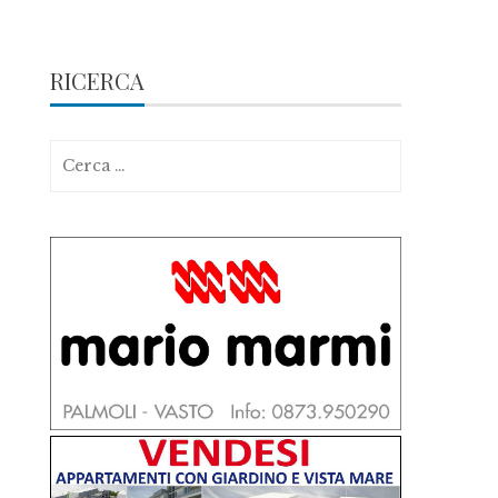
RICERCA
Ricerca
per: