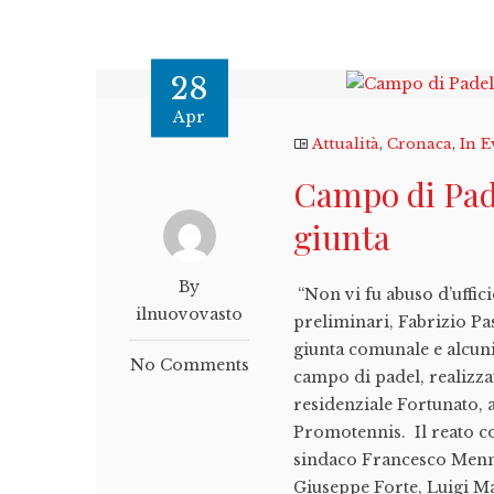
28
Apr
Attualità
,
Cronaca
,
In E
Campo di Pade
giunta
By
“Non vi fu abuso d’uffici
ilnuovovasto
preliminari, Fabrizio Pas
giunta comunale e alcuni
No Comments
campo di padel, realizza
residenziale Fortunato, 
Promotennis. Il reato con
sindaco Francesco Menna 
Giuseppe Forte, Luigi Ma