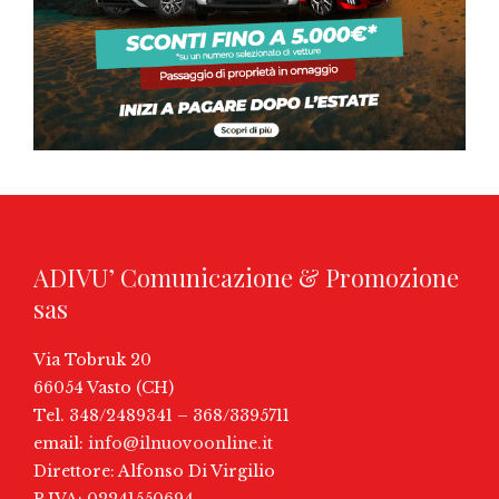
ADIVU’ Comunicazione & Promozione
sas
Via Tobruk 20
66054 Vasto (CH)
Tel. 348/2489341 – 368/3395711
email:
info@ilnuovoonline.it
Direttore: Alfonso Di Virgilio
P.IVA: 02241550694