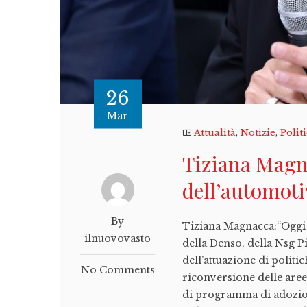
26
Mar
Attualità
,
Notizie
,
Polit
Tiziana Magna
dell’automoti
By
Tiziana Magnacca:“Oggi s
ilnuovovasto
della Denso, della Nsg P
dell’attuazione di polit
No Comments
riconversione delle aree
di programma di adozion