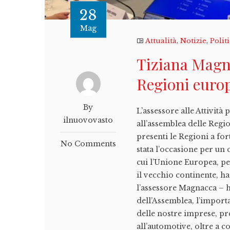
28
Mag
Attualità
,
Notizie
,
Polit
Tiziana Magna
Regioni euro
By
L’assessore alle Attivit
ilnuovovasto
all’assemblea delle Reg
presenti le Regioni a for
No Comments
stata l’occasione per un 
cui l’Unione Europea, per
il vecchio continente, h
l’assessore Magnacca – h
dell’Assemblea, l’importa
delle nostre imprese, p
all’automotive, oltre a c