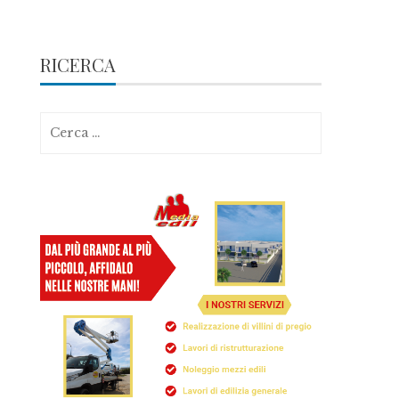
RICERCA
Ricerca
per: