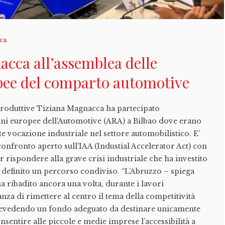
ica
cca all’assemblea delle
pee del comparto automotive
à produttive Tiziana Magnacca ha partecipato
ioni europee dell’Automotive (ARA) a Bilbao dove erano
te vocazione industriale nel settore automobilistico. E’
confronto aperto sull’IAA (Industial Accelerator Act) con
 rispondere alla grave crisi industriale che ha investito
a definito un percorso condiviso. “L’Abruzzo – spiega
a ribadito ancora una volta, durante i lavori
nza di rimettere al centro il tema della competitività
revedendo un fondo adeguato da destinare unicamente
onsentire alle piccole e medie imprese l’accessibilità a