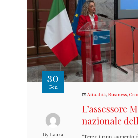
30
Gen
Attualità
,
Business
,
Cro
L’assessore M
nazionale del
By Laura
“Terzo turno, aumento d