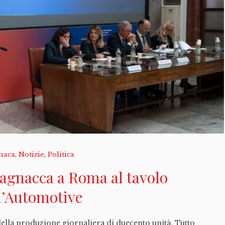
naca
,
Notizie
,
Politica
agnacca a Roma al tavolo
l’Automotive
ella produzione giornaliera di duecento unità. Tutto