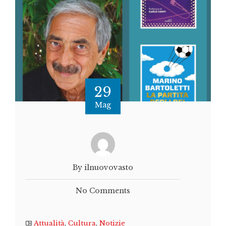
29
Mag
By ilnuovovasto
No Comments
Attualità
,
Cultura
,
Notizie