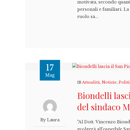
motivata, secondo quanto
personali e familiari. La
ruolo sa...
17
Mag
Attualità
,
Notizie
,
Polit
Biondelli lasc
del sindaco 
By Laura
"Al Dott. Vincenzo Biond
svolgerà all’ospedale Sa