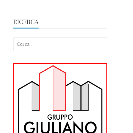
RICERCA
Ricerca
per: