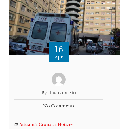
16
Apr
By ilnuovovasto
No Comments
Attualità
,
Cronaca
,
Notizie