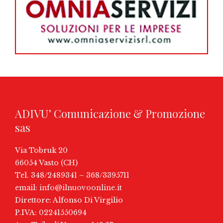
ADIVU’ Comunicazione & Promozione
sas
Via Tobruk 20
66054 Vasto (CH)
Tel. 348/2489341 – 368/3395711
email:
info@ilnuovoonline.it
Direttore: Alfonso Di Virgilio
P.IVA: 02241550694