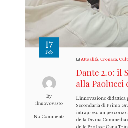
17
Feb
Attualità
,
Cronaca
,
Cul
Dante 2.0: il
alla Paolucci 
By
L'innovazione didattica p
ilnuovovasto
Secondaria di Primo Grad
intrapreso un percorso i
No Comments
della Divina Commedia c
delle Prof.sse Oana Trip