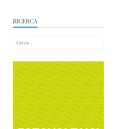
RICERCA
Ricerca
per: