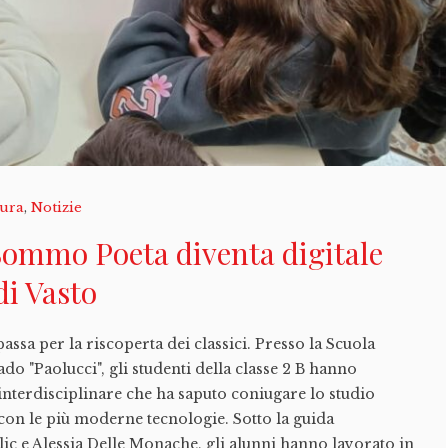
tura
,
Notizie
 Sommo Poeta diventa digitale
di Vasto
assa per la riscoperta dei classici. Presso la Scuola
o "Paolucci", gli studenti della classe 2 B hanno
nterdisciplinare che ha saputo coniugare lo studio
on le più moderne tecnologie. Sotto la guida
lic e Alessia Delle Monache, gli alunni hanno lavorato in