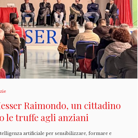
zie
Messer Raimondo, un cittadino
o le truffe agli anziani
telligenza artificiale per sensibilizzare, formare e