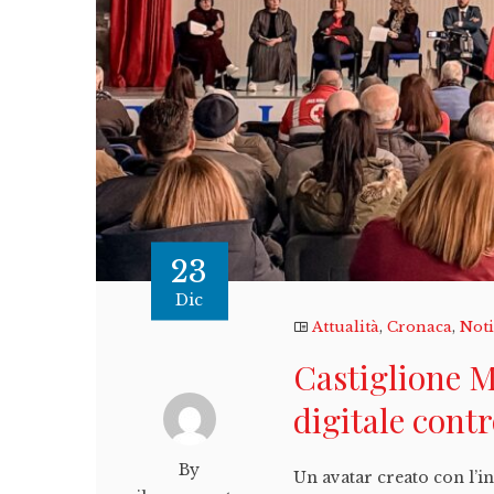
23
Dic
Attualità
,
Cronaca
,
Noti
Castiglione 
digitale contr
By
Un avatar creato con l’in