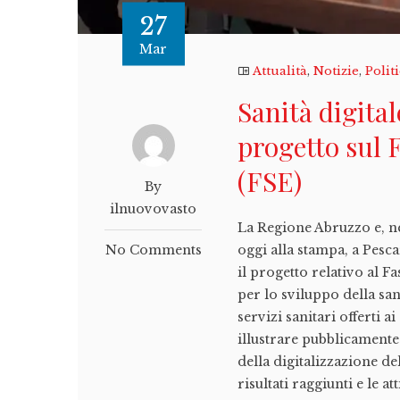
27
Mar
Attualità
,
Notizie
,
Polit
Sanità digital
progetto sul 
(FSE)
By
ilnuovovasto
La Regione Abruzzo e, nel
No Comments
oggi alla stampa, a Pesca
il progetto relativo al F
per lo sviluppo della san
servizi sanitari offerti 
illustrare pubblicamente
della digitalizzazione de
risultati raggiunti e le 