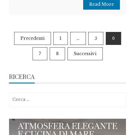
Read More
Paginazione
Precedenti
1
…
5
6
degli
7
8
Successivi
articoli
RICERCA
Ricerca
per: