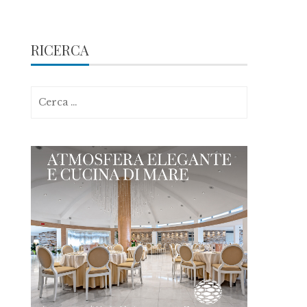
RICERCA
Ricerca
per: