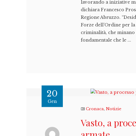
lavorando a iniziative m
dichiara Francesco Prosp
Regione Abruzzo. “Desid
Forze dell’Ordine per la 
criminalità, che minano l
fondamentale che le ...
20
Gen
Cronaca
,
Notizie
Vasto, a proce
armate