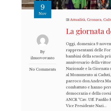
9
Nov
Attualità
,
Cronaca
,
Cul
La giornata d
Oggi, domenica 9 novembre
rappresentanti delle For
By
bambini della scuola pri
ilnuovovasto
anniversario della vitto
Nazionale e la Giornata
No Comments
al Monumento ai Caduti, 
parroco don Andrea Manz
combattuto e hanno perso 
democrazia e della coesi
ANCR "Cav. Uff. Panfilo 
Vice Presidente Nazi...