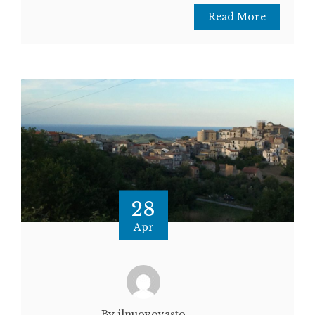
Read More
28
Apr
By ilnuovovasto