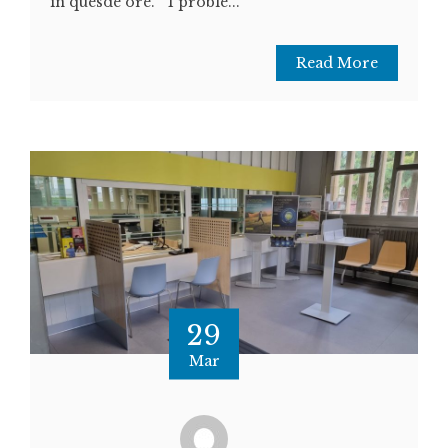
in quesde ore. " I proble...
Read More
29
Mar