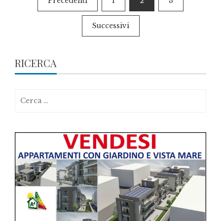
Precedenti
1
2
3
degli
Successivi
articoli
RICERCA
Ricerca
per: