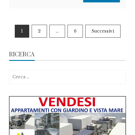
Paginazione
1
2
…
6
Successivi
degli
articoli
RICERCA
Ricerca
per: