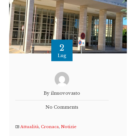
2
Lug
By ilnuovovasto
No Comments
Attualità
,
Cronaca
,
Notizie