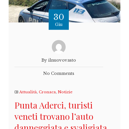
30
Giu
By ilnuovovasto
No Comments
Attualità
,
Cronaca
,
Notizie
Punta Aderci, turisti
veneti trovano l’auto
danneggiata e svaligiata