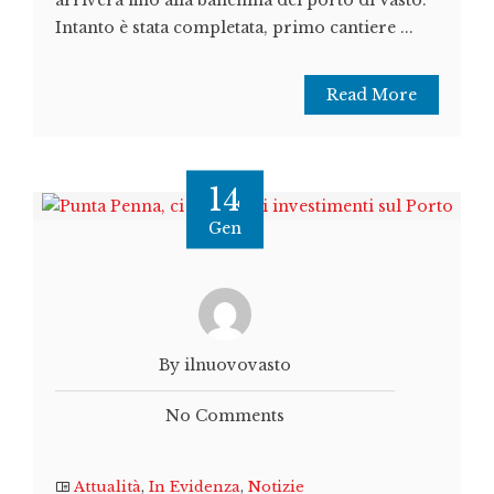
arriverà fino alla banchina del porto di Vasto.
Intanto è stata completata, primo cantiere ...
Read More
14
Gen
By ilnuovovasto
No Comments
Attualità
,
In Evidenza
,
Notizie