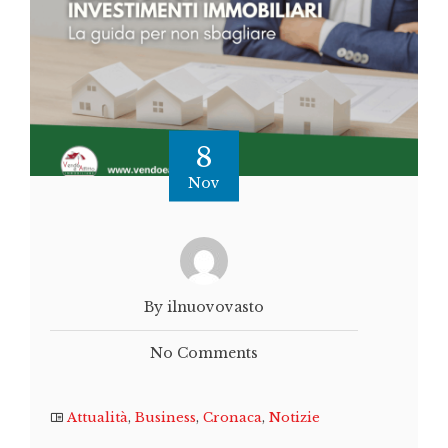
8
Nov
By ilnuovovasto
No Comments
Attualità
,
Business
,
Cronaca
,
Notizie