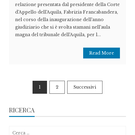
relazione presentata dal presidente della Corte
d'Appello dell'Aquila, Fabrizia Francabandera,
nel corso della inaugurazione dell'anno
giudiziario che si è svolta stamani nell'aula
magna del tribunale dell'Aquila, per l...
Read More
Paginazione
1
2
Successivi
degli
articoli
RICERCA
Ricerca