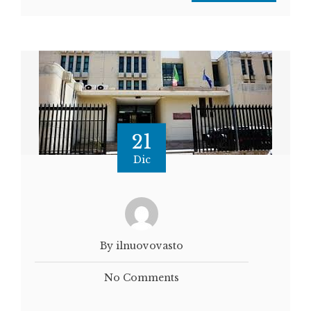
21
Dic
By ilnuovovasto
No Comments