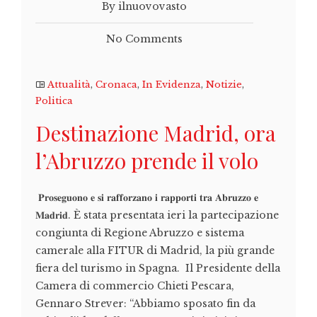
By ilnuovovasto
No Comments
Attualità
,
Cronaca
,
In Evidenza
,
Notizie
,
Politica
Destinazione Madrid, ora
l’Abruzzo prende il volo
𝐏𝐫𝐨𝐬𝐞𝐠𝐮𝐨𝐧𝐨 𝐞 𝐬𝐢 𝐫𝐚𝐟𝐟𝐨𝐫𝐳𝐚𝐧𝐨 𝐢 𝐫𝐚𝐩𝐩𝐨𝐫𝐭𝐢 𝐭𝐫𝐚 𝐀𝐛𝐫𝐮𝐳𝐳𝐨 𝐞
𝐌𝐚𝐝𝐫𝐢𝐝. È stata presentata ieri la partecipazione
congiunta di Regione Abruzzo e sistema
camerale alla FITUR di Madrid, la più grande
fiera del turismo in Spagna. Il Presidente della
Camera di commercio Chieti Pescara,
Gennaro Strever: “Abbiamo sposato fin da