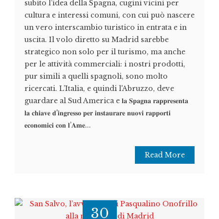
subito l’idea della Spagna, cugini vicini per
cultura e interessi comuni, con cui può nascere
un vero interscambio turistico in entrata e in
uscita. Il volo diretto su Madrid sarebbe
strategico non solo per il turismo, ma anche
per le attività commerciali: i nostri prodotti,
pur simili a quelli spagnoli, sono molto
ricercati. L’Italia, e quindi l'Abruzzo, deve
guardare al Sud America e 𝐥𝐚 𝐒𝐩𝐚𝐠𝐧𝐚 𝐫𝐚𝐩𝐩𝐫𝐞𝐬𝐞𝐧𝐭𝐚
𝐥𝐚 𝐜𝐡𝐢𝐚𝐯𝐞 𝐝'𝐢𝐧𝐠𝐫𝐞𝐬𝐬𝐨 𝐩𝐞𝐫 𝐢𝐧𝐬𝐭𝐚𝐮𝐫𝐚𝐫𝐞 𝐧𝐮𝐨𝐯𝐢 𝐫𝐚𝐩𝐩𝐨𝐫𝐭𝐢
𝐞𝐜𝐨𝐧𝐨𝐦𝐢𝐜𝐢 𝐜𝐨𝐧 𝐥’𝐀𝐦𝐞...
Read More
30