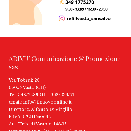
ADIVU’ Comunicazione & Promozione
sas
Via Tobruk 20
66054 Vasto (CH)
Tel. 348/2489341 – 368/3395711
email:
info@ilnuovoonline.it
Direttore: Alfonso Di Virgilio
P.IVA: 02241550694
Aut. Trib. di Vasto n. 148/17