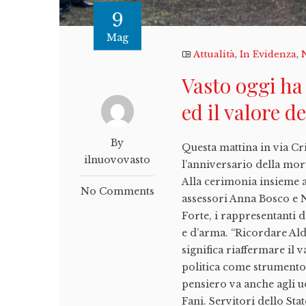
9
Mag
Attualità
,
In Evidenza
,
Vasto oggi ha
ed il valore 
By
Questa mattina in via Cr
ilnuovovasto
l’anniversario della mort
Alla cerimonia insieme a
No Comments
assessori Anna Bosco e N
Forte, i rappresentanti d
e d’arma. “Ricordare Ald
significa riaffermare il
politica come strumento
pensiero va anche agli u
Fani. Servitori dello St