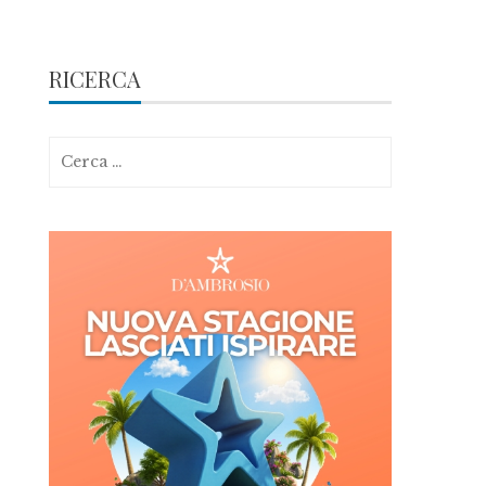
RICERCA
Ricerca
per: