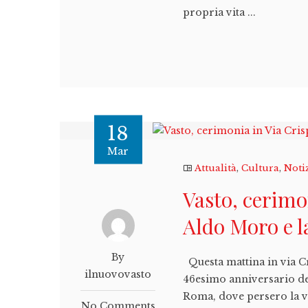
propria vita ...
18
Mar
Attualità
,
Cultura
,
Noti
Vasto, cerimo
Aldo Moro e l
By
Questa mattina in via Cr
ilnuovovasto
46esimo anniversario de
Roma, dove persero la vi
No Comments