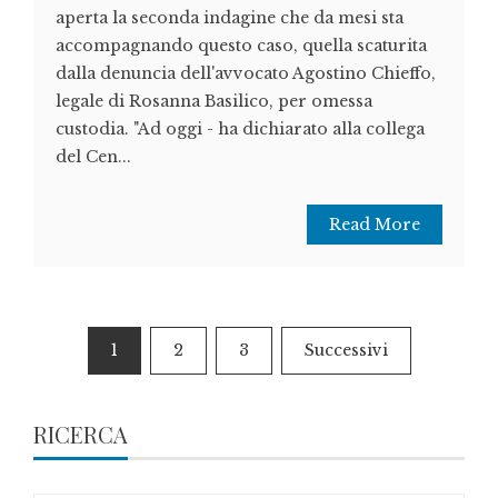
aperta la seconda indagine che da mesi sta
accompagnando questo caso, quella scaturita
dalla denuncia dell'avvocato Agostino Chieffo,
legale di Rosanna Basilico, per omessa
custodia. "Ad oggi - ha dichiarato alla collega
del Cen...
Read More
Paginazione
1
2
3
Successivi
degli
articoli
RICERCA