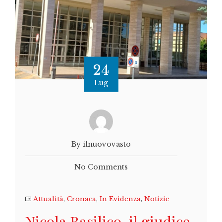
24
Lug
By ilnuovovasto
No Comments
Attualità
,
Cronaca
,
In Evidenza
,
Notizie
Nicola Basilico, il giudice