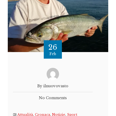
26
Feb
By ilnuovovasto
No Comments
Attualità
,
Cronaca
,
Notizie
,
Sport