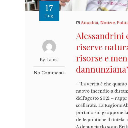
17
Lug
Attualità
,
Notizie
,
Polit
Alessandrini e
riserve natur
risorse e men
By Laura
dannunziana
No Comments
- “La verità è che quant
nuovo incendio a distan
dell’agosto 2021 – rappre
scellerate. La Regione A
portano sul groppone la
delle politiche di tutela
A denunciarlo sono Erik