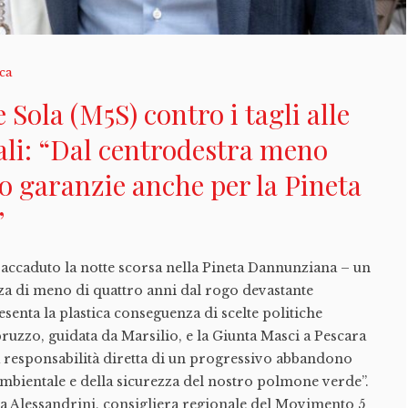
ica
 Sola (M5S) contro i tagli alle
ali: “Dal centrodestra meno
o garanzie anche per la Pineta
”
o accaduto la notte scorsa nella Pineta Dannunziana – un
za di meno di quattro anni dal rogo devastante
senta la plastica conseguenza di scelte politiche
bruzzo, guidata da Marsilio, e la Giunta Masci a Pescara
 responsabilità diretta di un progressivo abbandono
 ambientale e della sicurezza del nostro polmone verde”.
a Alessandrini, consigliera regionale del Movimento 5