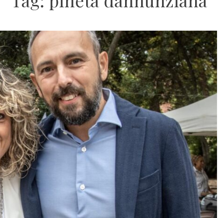
Tag:
pineta dannunziana