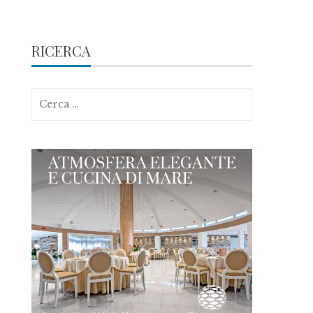
RICERCA
Ricerca
per: