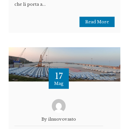
che li porta a...
Read More
17
Mag
By ilnuovovasto