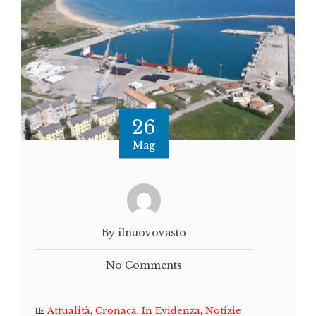
26
Mag
By ilnuovovasto
No Comments
Attualità
,
Cronaca
,
In Evidenza
,
Notizie