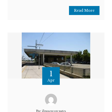
Read More
1
Apr
By ilnuovovasto