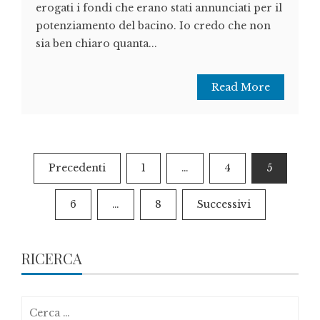
erogati i fondi che erano stati annunciati per il
potenziamento del bacino. Io credo che non
sia ben chiaro quanta...
Read More
Paginazione
Precedenti
1
…
4
5
degli
6
…
8
Successivi
articoli
RICERCA
Ricerca