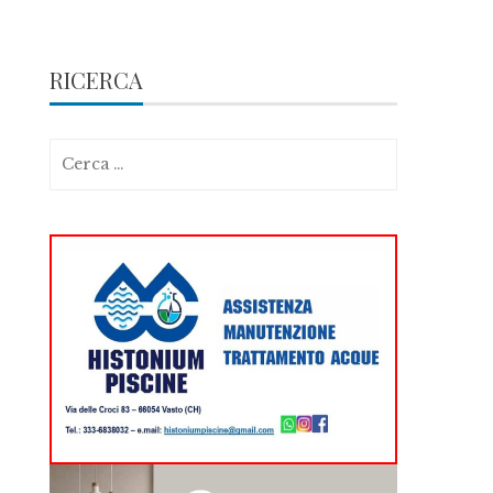
RICERCA
Ricerca
per: