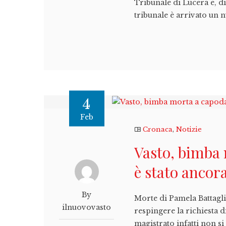
Tribunale di Lucera e, d
tribunale è arrivato un n
4
Feb
Cronaca
,
Notizie
Vasto, bimba 
è stato ancor
By
Morte di Pamela Battaglia
ilnuovovasto
respingere la richiesta d
magistrato infatti non s