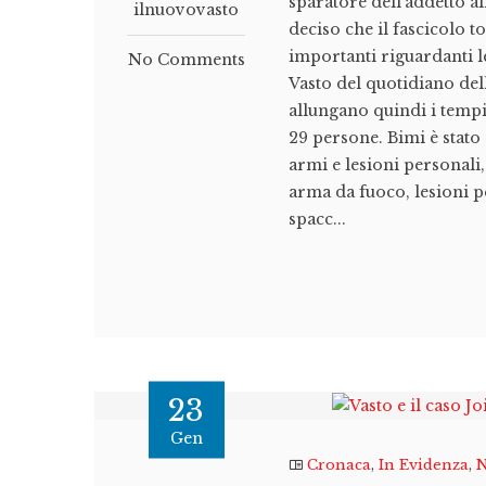
sparatore dell'addetto al
ilnuovovasto
deciso che il fascicolo t
importanti riguardanti le
No Comments
Vasto del quotidiano dell
allungano quindi i tempi
29 persone. Bimi è stato
armi e lesioni personali,
arma da fuoco, lesioni p
spacc...
23
Gen
Cronaca
,
In Evidenza
,
N