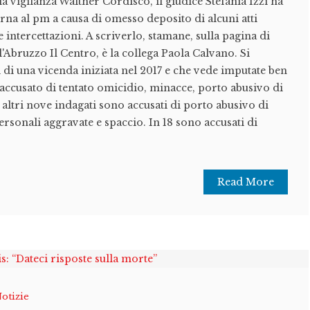
la vigilanza Walther Cordisco, il giudice Stefania Izzi ha
orna al pm a causa di omesso deposito di alcuni atti
 intercettazioni. A scriverlo, stamane, sulla pagina di
'Abruzzo Il Centro, è la collega Paola Calvano. Si
 di una vicenda iniziata nel 2017 e che vede imputate ben
 accusato di tentato omicidio, minacce, porto abusivo di
 altri nove indagati sono accusati di porto abusivo di
ersonali aggravate e spaccio. In 18 sono accusati di
Read More
otizie