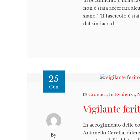
procedimento è nella fas
non è stata accertata al
siano." "Il fascicolo è s
dal sindaco di...
25
Gen
Cronaca
,
In Evidenza
,
N
Vigilante feri
In accoglimento delle co
Antonello Cerella, difens
By