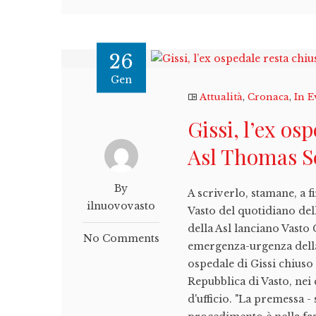
26
Gen
Attualità
,
Cronaca
,
In E
Gissi, l’ex os
Asl Thomas S
By
A scriverlo, stamane, a f
ilnuovovasto
Vasto del quotidiano del
della Asl lanciano Vasto
No Comments
emergenza-urgenza della 
ospedale di Gissi chiuso 
Repubblica di Vasto, nei 
d'ufficio. "La premessa - 