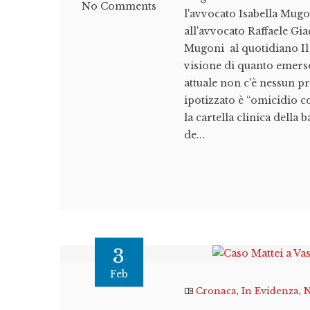
No Comments
l'avvocato Isabella Mugon
all'avvocato Raffaele Gia
Mugoni al quotidiano Il 
visione di quanto emerso 
attuale non c'è nessun pr
ipotizzato è “omicidio c
la cartella clinica della
de...
3
Feb
Cronaca
,
In Evidenza
,
N