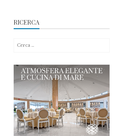
RICERCA
Ricerca
per: