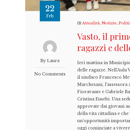
22
Feb
Attualità
,
Notizie
,
Polit
Vasto, il pri
ragazzi e del
By Laura
Ieri mattina in Municipi
delle ragazze. Nell’Aula 
No Comments
il sindaco Francesco Me
Marchesani, l'assessora a
Fioravante e Gabriele Ba
Cristina Eusebi. Una sed
approvate dai giovani as
della vita cittadina e ch
un’opportunità importan
oggi cominciate a vivere 