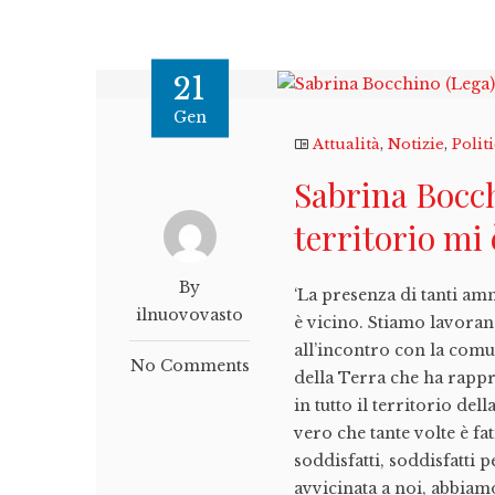
21
Gen
Attualità
,
Notizie
,
Polit
Sabrina Bocch
territorio mi 
By
‘La presenza di tanti amm
ilnuovovasto
è vicino. Stiamo lavora
all’incontro con la comu
No Comments
della Terra che ha rappr
in tutto il territorio de
vero che tante volte è 
soddisfatti, soddisfatti
avvicinata a noi, abbia