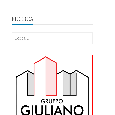
RICERCA
Ricerca
per: