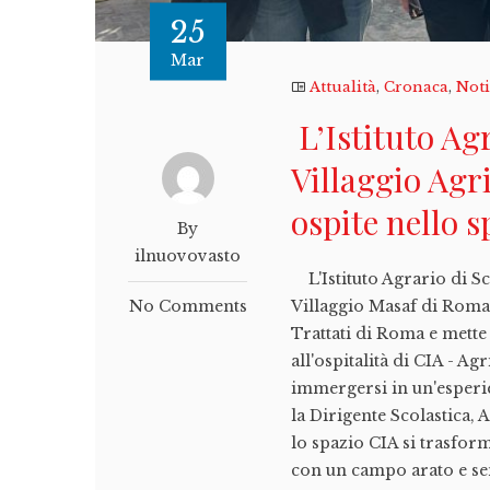
25
Mar
Attualità
,
Cronaca
,
Noti
L’Istituto Ag
Villaggio Agr
ospite nello 
By
ilnuovovasto
L'Istituto Agrario di Sc
No Comments
Villaggio Masaf di Roma,
Trattati di Roma e mette 
all'ospitalità di CIA - Ag
immergersi in un'esperi
la Dirigente Scolastica, 
lo spazio CIA si trasfor
con un campo arato e sem