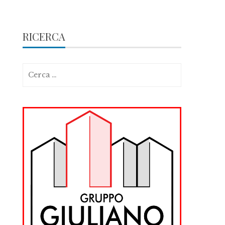
RICERCA
Ricerca
per: