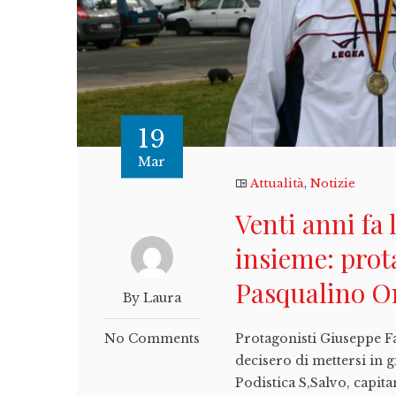
19
Mar
Attualità
,
Notizie
Venti anni fa
insieme: prot
Pasqualino On
By Laura
No Comments
Protagonisti Giuseppe Fa
decisero di mettersi in g
Podistica S,Salvo, capit