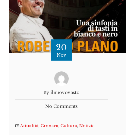
20
Nov
By ilnuovovasto
No Comments
Attualità
,
Cronaca
,
Cultura
,
Notizie