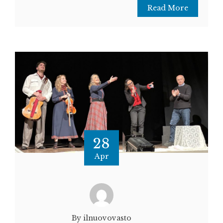
Read More
28
Apr
By ilnuovovasto