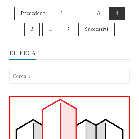
Paginazione
Precedenti
1
…
3
4
degli
5
…
7
Successivi
articoli
RICERCA
Ricerca
per: