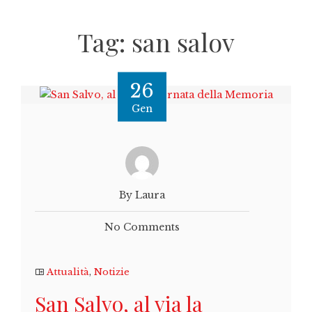
Tag:
san salov
26
Gen
By Laura
No Comments
Attualità
,
Notizie
San Salvo, al via la