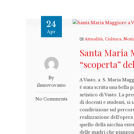
24
Apr
Attualità
,
Cultura
,
Noti
Santa Maria M
“scoperta” de
By
A Vasto, a S. Maria Magg
ilnuovovasto
è stata scritta una bella
artistico di Vasto. La pr
No Comments
di docenti e studenti, s
condivisione sul percors
realizzazione dell’opera
quello della nicchia est
delle madri che piangono 