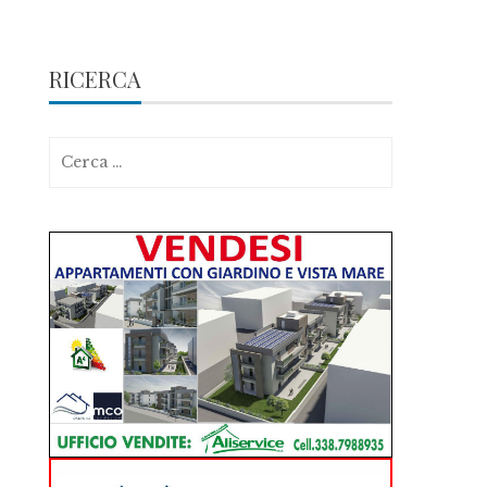
RICERCA
Ricerca
per: