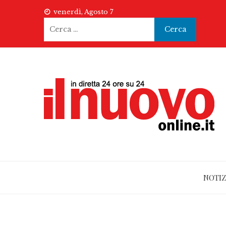
Skip
venerdì, Agosto 7
to
Ricerca
content
per:
NOTIZ