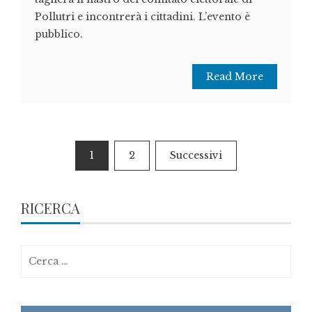
Pollutri e incontrerà i cittadini. L’evento è
pubblico.
Read More
Paginazione
1
2
Successivi
degli
articoli
RICERCA
Ricerca
per: