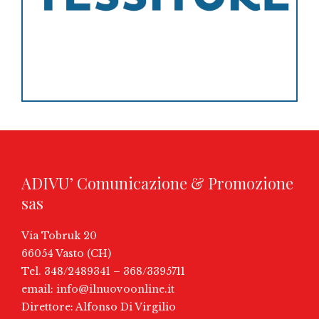
ADIVU’ Comunicazione & Promozione
sas
Via Tobruk 20
66054 Vasto (CH)
Tel. 348/2489341 – 368/3395711
email:
info@ilnuovoonline.it
Direttore: Alfonso Di Virgilio