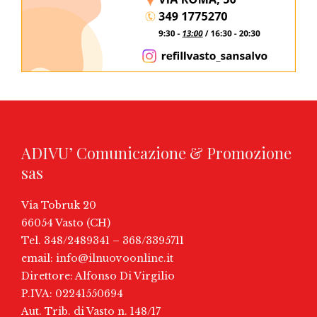
ADIVU’ Comunicazione & Promozione
sas
Via Tobruk 20
66054 Vasto (CH)
Tel. 348/2489341 – 368/3395711
email:
info@ilnuovoonline.it
Direttore: Alfonso Di Virgilio
P.IVA: 02241550694
Aut. Trib. di Vasto n. 148/17