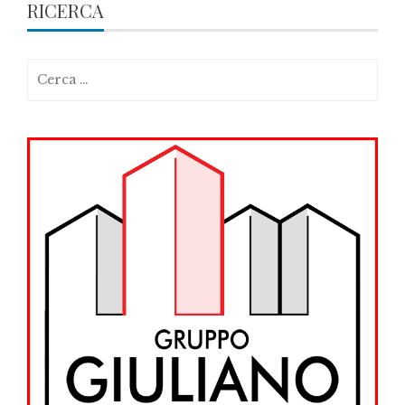
RICERCA
Ricerca
per: