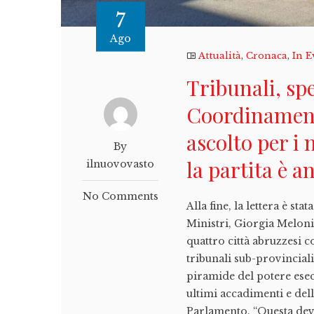
7
Ago
Attualità
,
Cronaca
,
In E
Tribunali, spe
Coordinament
ascolto per i 
By
la partita è 
ilnuovovasto
No Comments
Alla fine, la lettera è st
Ministri, Giorgia Meloni.
quattro città abruzzesi c
tribunali sub-provincial
piramide del potere esecu
ultimi accadimenti e del
Parlamento. “Questa deve