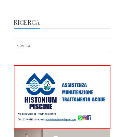
RICERCA
Ricerca
per: