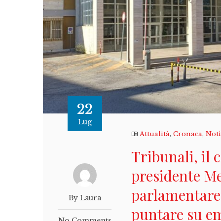
22
Lug
Attualità
,
Cronaca
,
Noti
Tribunali, il
presidente M
parlamentare 
By Laura
puntare su 
No Comments