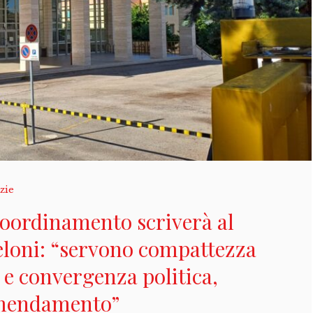
zie
 coordinamento scriverà al
eloni: “servono compattezza
e convergenza politica,
emendamento”