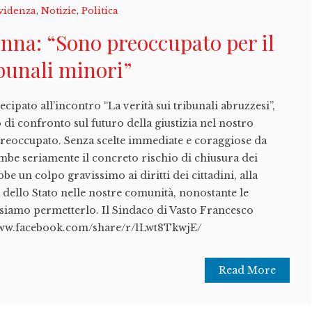
videnza
,
Notizie
,
Politica
nna: “Sono preoccupato per il
ibunali minori”
cipato all’incontro “La verità sui tribunali abruzzesi”,
i confronto sul futuro della giustizia nel nostro
preoccupato. Senza scelte immediate e coraggiose da
be seriamente il concreto rischio di chiusura dei
bbe un colpo gravissimo ai diritti dei cittadini, alla
a dello Stato nelle nostre comunità, nonostante le
siamo permetterlo. Il Sindaco di Vasto Francesco
www.facebook.com/share/r/1Lwt8TkwjE/
Read More