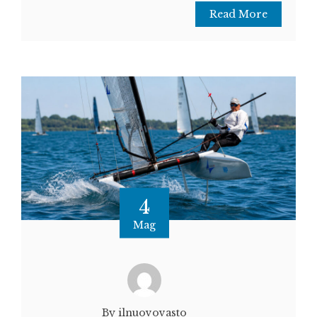
Read More
4
Mag
By ilnuovovasto