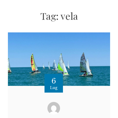
Tag:
vela
6
Lug