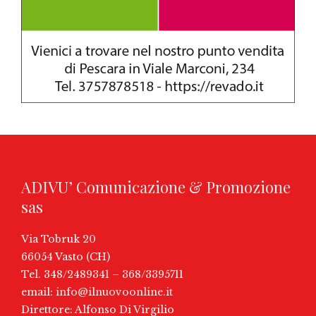
ADIVU’ Comunicazione & Promozione
sas
Via Tobruk 20
66054 Vasto (CH)
Tel. 348/2489341 – 368/3395711
email:
info@ilnuovoonline.it
Direttore: Alfonso Di Virgilio