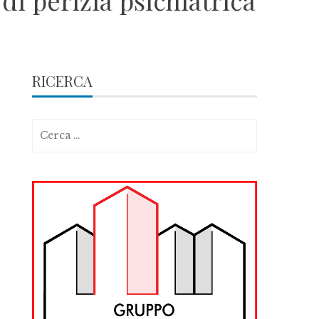
 di perizia psichiatrica
RICERCA
Ricerca
per: