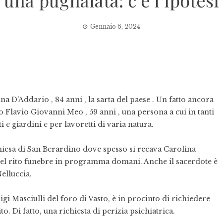
 una pugnalata: c’è l’ipotesi
Gennaio 6, 2024
na D’Addario , 84 anni , la sarta del paese . Un fatto ancora
 Flavio Giovanni Meo , 59 anni , una persona a cui in tanti
 e giardini e per lavoretti di varia natura.
chiesa di San Berardino dove spesso si recava Carolina
 del rito funebre in programma domani. Anche il sacerdote è
elluccia.
i Masciulli del foro di Vasto, è in procinto di richiedere
to. Di fatto, una richiesta di perizia psichiatrica.