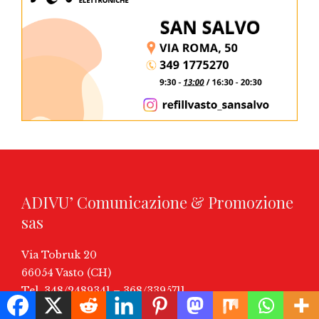
ADIVU’ Comunicazione & Promozione
sas
Via Tobruk 20
66054 Vasto (CH)
Tel. 348/2489341 – 368/3395711
email:
info@ilnuovoonline.it