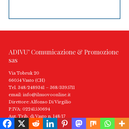
ADIVU’ Comunicazione & Promozione
sas
Via Tobruk 20
66054 Vasto (CH)
Tel. 348/2489341 – 368/3395711
email:
info@ilnuovoonline.it
Direttore: Alfonso Di Virgilio
P.IVA: 02241550694
Aut. Trib. di Vasto n. 148/17
Iscrizione ROC (AGCOM) N° 36264