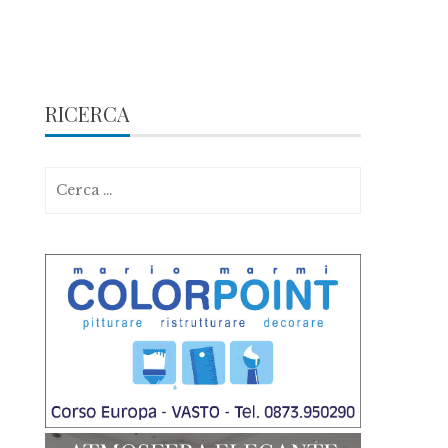
RICERCA
Ricerca
per: