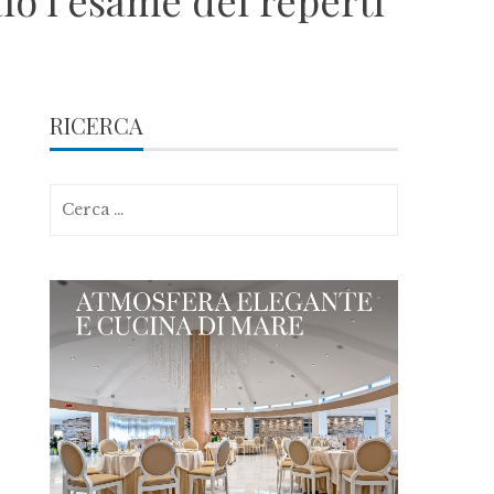
aio l’esame dei reperti
RICERCA
Ricerca
per: