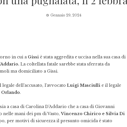
on una pugnalata, il 2 febbr
Gennaio 29, 2024
iorno in cui a
Gissi
è stata aggredita e uccisa nella sua casa di
’Addario.
La coltellata fatale sarebbe stata sferrata da
lmoli ma domiciliato a Gissi.
 legale dell’accusato, l’avvocato
Luigi Masciulli
e il legale
o Orlando
.
 sia a casa di Carolina D’Addario che a casa di Giovanni
o nelle mani dei pm di Vasto,
Vincenzo Chirico e Silvia Di
o, per motivi di sicurezza il presunto omicida è stato