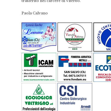
trasferito nel carcere di Viterbo.
Paola Calvano