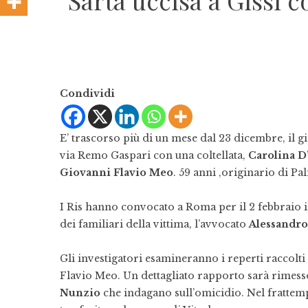
Sarta uccisa a Gissi c
Condividi
E’ trascorso più di un mese dal 23 dicembre, il g
via Remo Gaspari con una coltellata,
Carolina D
Giovanni Flavio Meo
. 59 anni ,originario di Pa
I Ris hanno convocato a Roma per il 2 febbraio il
dei familiari della vittima, l’avvocato
Alessandr
Gli investigatori esamineranno i reperti raccolti
Flavio Meo. Un dettagliato rapporto sarà rimess
Nunzio
che indagano sull’omicidio. Nel frattemp