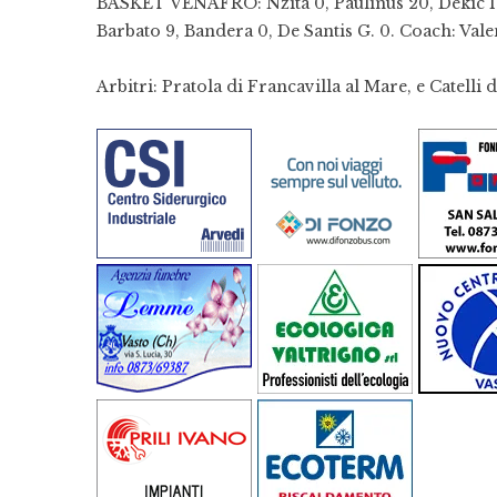
BASKET VENAFRO: Nzita 0, Paulinus 20, Dekic 13,
Barbato 9, Bandera 0, De Santis G. 0. Coach: Vale
Arbitri: Pratola di Francavilla al Mare, e Catelli d