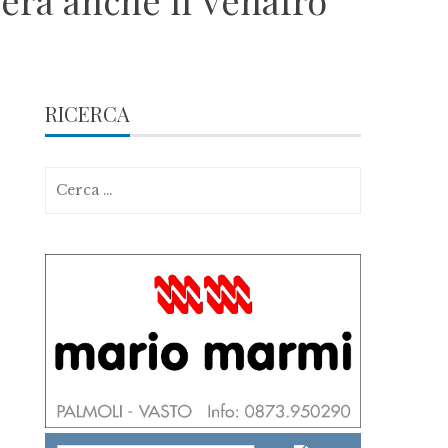
pera anche il Venafro
RICERCA
Ricerca
per: