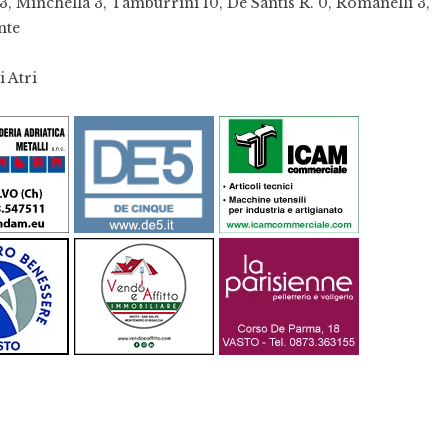
 Minchella 3, Tamburrini 10, De Santis R. 0, Romanelli 3,
nte
i Atri