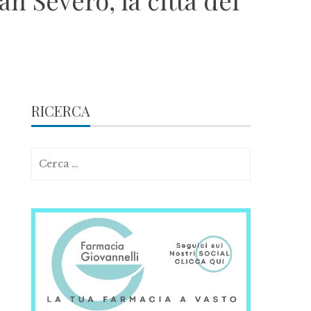
an Severo, la città dei
RICERCA
Ricerca
per: