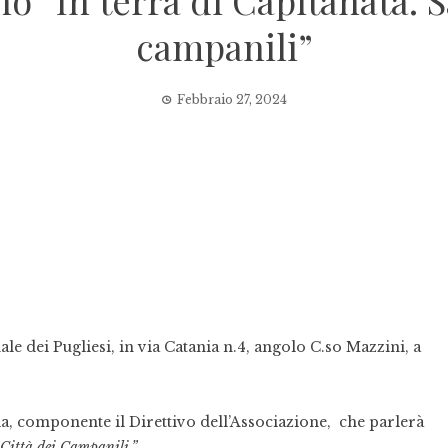
o “In terra di Capitanata. S
campanili”
Febbraio 27, 2024
ale dei Pugliesi, in via Catania n.4, angolo C.so Mazzini, a
la, componente il Direttivo dell’Associazione, che parlerà
 Città dei Campanili.”