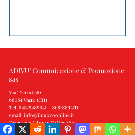
ADIVU’ Comunicazione & Promozione
sas
Via Tobruk 20
66054 Vasto (CH)
Tel. 348/2489341 – 368/3395711
email:
info@ilnuovoonline.it
Direttore: Alfonso Di Virgilio
P.IVA: 02241550694