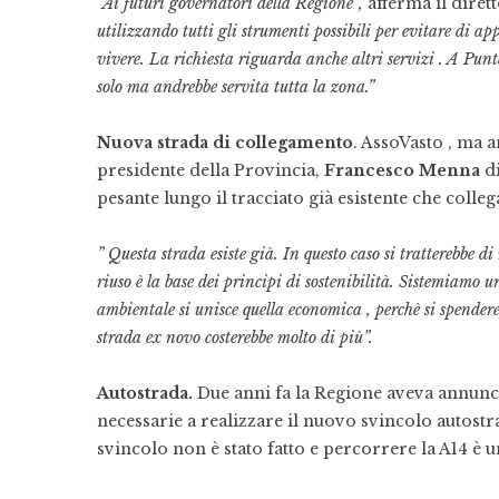
“Ai futuri governatori della Regione”,
afferma il diret
utilizzando tutti gli strumenti possibili per evitare di ap
vivere. La richiesta riguarda anche altri servizi . A Pu
solo ma andrebbe servita tutta la zona.”
Nuova strada di collegamento
. AssoVasto , ma 
presidente della Provincia,
Francesco Menna
di
pesante lungo il tracciato già esistente che collega
” Questa strada esiste già. In questo caso si tratterebbe di 
riuso è la base dei principi di sostenibilità. Sistemiamo un
ambientale si unisce quella economica , perchè si spender
strada ex novo costerebbe molto di più”.
Autostrada.
Due anni fa la Regione aveva annunci
necessarie a realizzare il nuovo svincolo autostr
svincolo non è stato fatto e percorrere la A14 è u