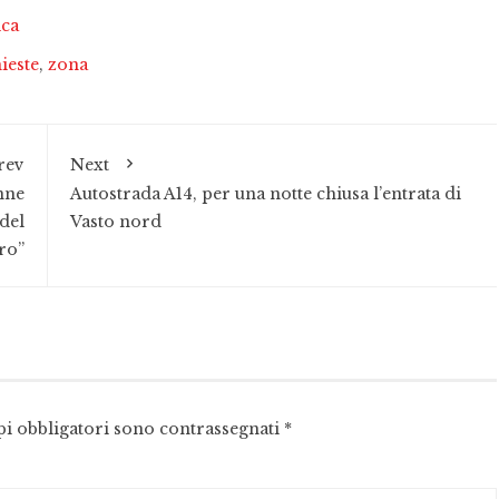
ica
ieste
,
zona
rev
Next
nne
Autostrada A14, per una notte chiusa l’entrata di
del
Vasto nord
ro”
pi obbligatori sono contrassegnati
*