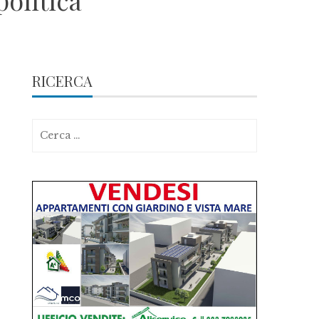
politica
RICERCA
Ricerca
per: