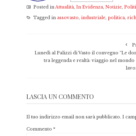
Posted in
Attualità
,
In Evidenza
,
Notizie
,
Polit
Tagged in
assovasto
,
industriale
,
politica
,
rich
P
Lunedì al Palizzi di Vasto il convegno “Le do
tra leggenda e realtà: viaggio nel mondo 
lavo
LASCIA UN COMMENTO
Il tuo indirizzo email non sarà pubblicato.
I cam
Commento
*