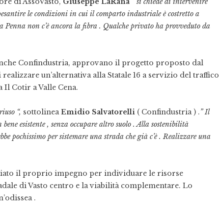
tore di AssoVasto,
Giuseppe LaRana
” si chiede di intervenire
pesantire le condizioni in cui il comparto industriale è costretto a
nta Penna non c’è ancora la fibra . Qualche privato ha provveduto da
anche Confindustria, approvano il progetto proposto dal
 realizzare un’alternativa alla Statale 16 a servizio del traffico
 Il Cotir a Valle Cena.
riuso “,
sottolinea
Emidio Salvatorelli
( Confindustria ) .
” Il
 bene esistente , senza occupare altro suolo . Alla sostenibilità
ebbe pochissimo per sistemare una strada che già c’è . Realizzare una
ato il proprio impegno per individuare le risorse
adale di Vasto centro e la viabilità complementare. Lo
n’odissea .