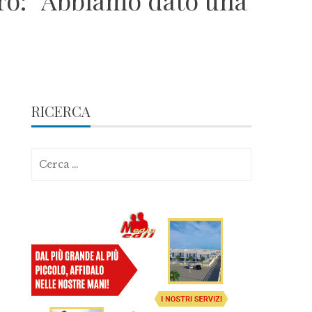
tro: “Abbiamo dato una
RICERCA
Ricerca
per: