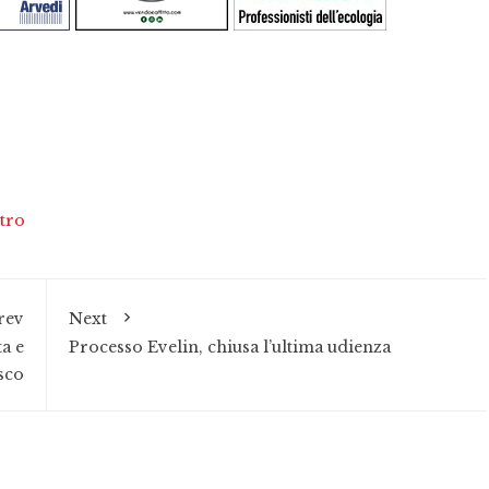
stro
rev
Next
ta e
Processo Evelin, chiusa l’ultima udienza
sco