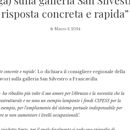
a) sulla galleria San Silves
risposta concreta e rapida”
Marzo 3, 2024
e concrete e rapide’.
Lo dichiara il consigliere regionale della
avori sulla galleria San Silvestro a Francavilla.
 –
ha ribadito più volte il suo amore per l’Abruzzo e la necessità che la
rastrutturale e ne sono un esempio lampante i fondi CIPESS per la
 esempio, per l’ampliamento del sistema portuale indispensabile per
re se non aumentare i livelli occupazionali’.
 viadotto Sente, per il quale finalmente si vede uno spiraglio di