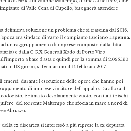
della discarica di Vallone Maltempo, dismessa nel 1997, cioè
’impianto di Valle Cena di Cupello, bisognerà attendere
ua definitiva soluzione un problema che si trascina dal 2016,
l’epoca era sindaco di Vasto il compianto
Luciano Lapenna.
 ad un raggruppamento di imprese composto dalla ditta
ria) e dalla C.G.X Generali Xodo di Porto Viro
ull’importo a base d’asta e quindi per la somma di 2.095.130
ti in 118 giorni, si fermarono il 14 febbraio 2017.
ali emersi durante l’esecuzione delle opere che hanno poi
gruppamento di imprese vincitore dell’appalto. Da allora il
teodorisio, è rimasto desolatamente vuoto, con tutti i rischi
cquifere del torrente Maltempo che sfocia in mare a nord di
Fee Abruzzo.
della ex discarica si interessò a più riprese la ex deputata