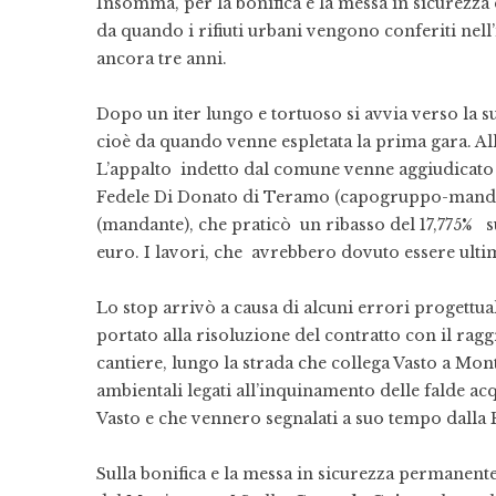
Insomma, per la bonifica e la messa in sicurezza 
da quando i rifiuti urbani vengono conferiti nell
ancora tre anni.
Dopo un iter lungo e tortuoso si avvia verso la s
cioè da quando venne espletata la prima gara. Al
L’appalto indetto dal comune venne aggiudicato
Fedele Di Donato di Teramo (capogruppo-mandata
(mandante), che praticò un ribasso del 17,775% s
euro. I lavori, che avrebbero dovuto essere ultima
Lo stop arrivò a causa di alcuni errori progettu
portato alla risoluzione del contratto con il rag
cantiere, lungo la strada che collega Vasto a Mon
ambientali legati all’inquinamento delle falde a
Vasto e che vennero segnalati a suo tempo dalla 
Sulla bonifica e la messa in sicurezza permanente 