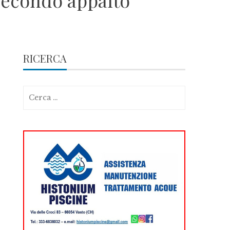
 secondo appalto
RICERCA
Ricerca
per: